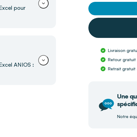
Excel pour
e efficace et
Livraison grat
Retour gratuit
les
professionnels de
Excel ANIOS :
Retrait gratui
respectueux de
ecter et nettoyer
ant entièrement
Une qu
m
spécifi
Notre équ
dable.
sition du marquage