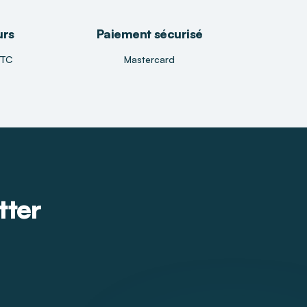
urs
Paiement sécurisé
TTC
Mastercard
tter