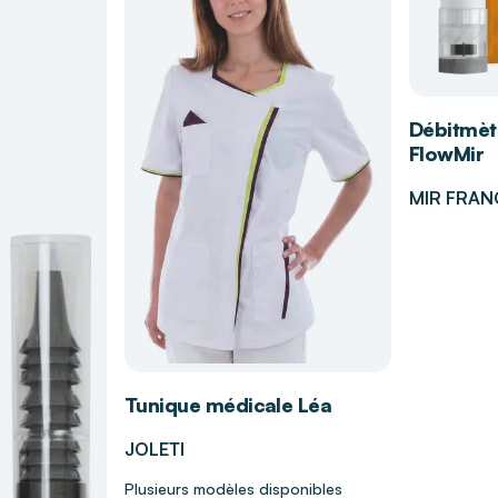
tavirus
: EN 14476*
oduit.(3) Dispositif
rucide à spectre
es informations
476* en 30 min
n 30 min / Norovirus
in).
Débitmètr
de saleté.
FlowMir
MIR FRAN
Tunique médicale Léa
JOLETI
Plusieurs modèles disponibles