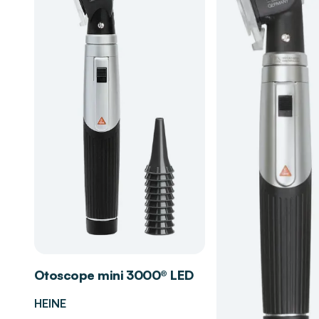
Active sur Ro
lisez l'étiquette et les informations concernant le pr
en 30 sec.
Vi
médical. Avant toute utilisation, lire l'étiquette et l
limité
: EN 14
concernant le produit.
(Adenovirus e
(MNV) en 15 m
*= conditions 
Otoscope mini 3000® LED
HEINE