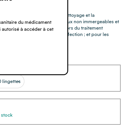
mploi, à action rapide, pour le nettoyage et la
faces pour les dispositifs médicaux non immergeables et
 sanitaire du médicament
uyage des gaines d'endoscopes lors du traitement
si autorisé à accéder à cet
mersion pour nettoyage et désinfection ; et pour les
pplication biocide).
 lingettes
 stock