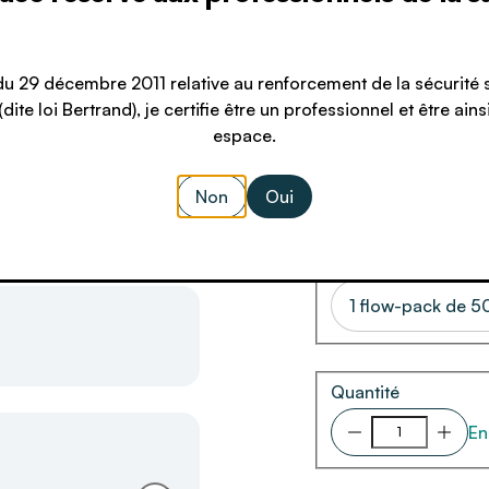
REF. 1213031001
Lingettes prêtes à l'e
désinfection des sur
i du 29 décembre 2011 relative au renforcement de la sécurité
non invasifs et l'ess
dite loi Bertrand), je certifie être un professionnel et être ain
préliminaire avant im
espace.
surfaces générales (a
9,50 €
Non
Oui
TTC
Conditionnement
1 flow-pack de 50
Quantité
En